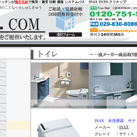
キッチンが
施主支給
で格安！激安 比較 価格 システムバス INAX TOTO クリナップ
給のことならせしゅしきゅう
INAX 水洗便器 サテ
メーカー
/
INAX
グレード
/
サティ