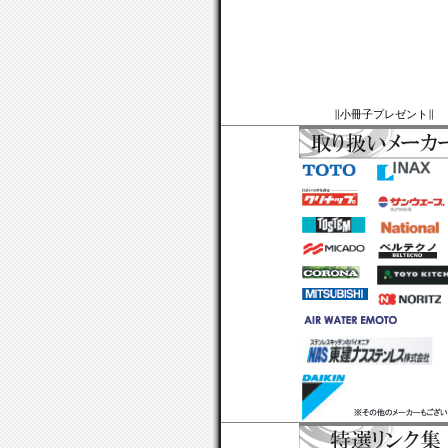
∥小冊子プレゼント∥