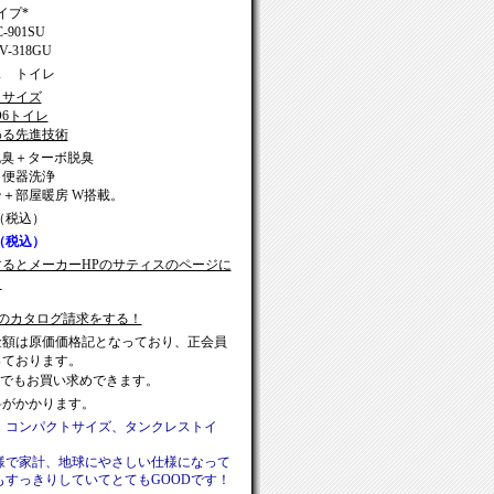
イプ*
901SU
-318GU
ス トイレ
トサイズ
O6トイレ
わる先進技術
脱臭＋ターボ脱臭
ト便器洗浄
＋部屋暖房 W搭載
。
0（税込）
0（税込）
るとメーカーHPのサティスのページに
。
のカタログ請求をする！
金額は原価価格記となっており、正会員
っております。
売でもお買い求めできます。
料がかかります。
：コンパクトサイズ、タンクレストイ
様で家計、地球にやさしい仕様になって
すっきりしていてとてもGOODです！