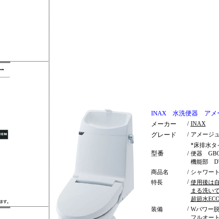
INAX 水洗便器 アメ
メーカー
/
INAX
グレード
/
アメージ
*床排水タ
型番
/
便器 GBC-
機能部 DT
商品名
/
シャワー
/
特長
使用後は
まる洗い
超節水EC
/
装備
Wパワー脱
フルオー