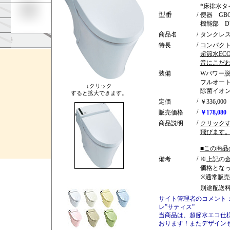
*床排水タ
型番
/
便器 GBC-
機能部 DV
商品名
/
タンクレ
/
特長
コンパク
超節水EC
音にこだ
装備
Wパワー
フルオー
↓クリック
除菌イオン
すると拡大できます。
/
定価
￥336,00
/
販売価格
￥178,08
/
商品説明
クリックす
飛びます
■この商品
/
備考
※上記の
価格とな
※通常販
別途配送
サイト管理者のコメント
レ”サティス”
当商品は、超節水エコ仕
おります！またデザインも