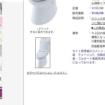
お掃除リ
/
定価
￥233,10
/
販売価格
￥116,550
/
商品説明
クリックす
ジに飛び
■この商品
↓クリック
すると拡大できます。
/
備考
※上記の
価格とな
※通常販
別途配送
サイト管理者のコメント
器 アメージュV。当商
臭・フルオート便器洗浄
になっております。
カラーバリエーション（*.ｐｄｆ）