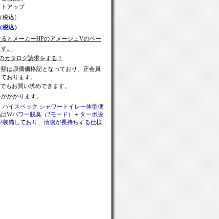
フトアップ
0（税込）
（税込）
るとメーカーHPのアメージュVのペー
ます。
のカタログ請求をする！
金額は原価価格記となっており、正会員
っております。
売でもお買い求めできます。
料がかかります。
：ハイスペック シャワートイレ一体型便
品は
Wパワー脱臭（2モード）＋ターボ脱
が装備しており、清潔が長持ちする仕様