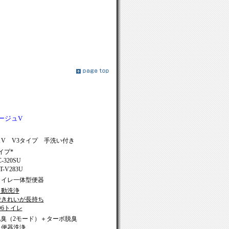
ージュV
ュV
V3タイプ
手洗い付き
イプ*
320SU
-V283U
トイレ一体型便器
自動洗浄
できれいが長持ち
O6トイレ
臭（2モード）＋ターボ脱臭
ト便器洗浄