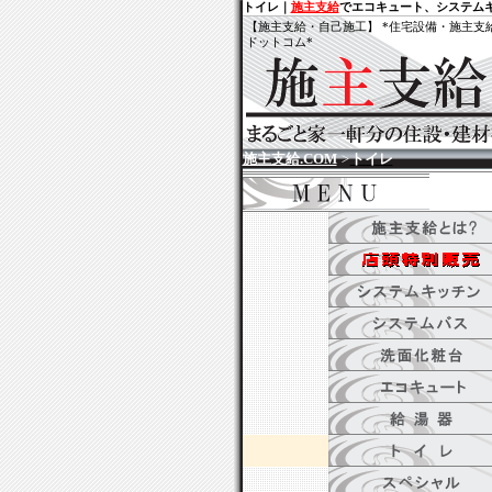
トイレ｜
施主支給
でエコキュート、システム
【施主支給・自己施工】
*住宅設備・施主支
ドットコム*
施主支給.COM
>
トイレ