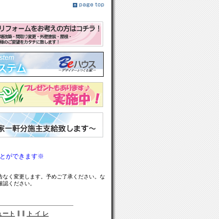
とができます※
告なく変更します。予めご了承ください。な
確認ください。
ュート
∥
∥
ト イ レ