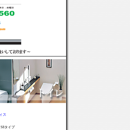
ィス
ス
S8タイプ