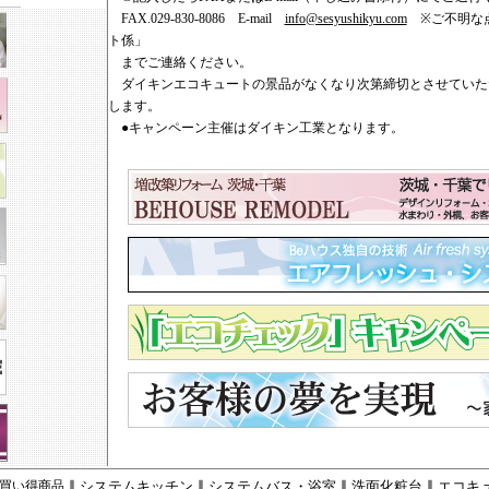
FAX.029-830-8086 E-mail
info@sesyushikyu.com
※ご不明な点
ト係」
までご連絡ください。
ダイキンエコキュートの景品がなくなり次第締切とさせていた
します。
●キャンペーン主催はダイキン工業となります。
買い得商品
∥
システムキッチン
∥
システムバス・浴室
∥
洗面化粧台
∥
エコキ