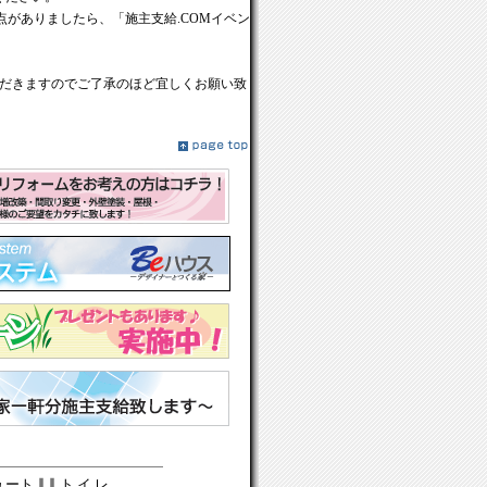
がありましたら、「施主支給.COMイベン
だきますのでご了承のほど宜しくお願い致
ュート
∥
∥
ト イ レ