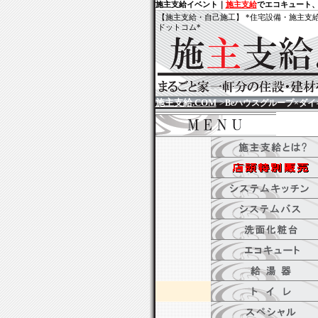
施主支給イベント｜
施主支給
でエコキュート
【施主支給・自己施工】
*住宅設備・施主支
ドットコム*
施主支給.COM
>
Beハウスグループ×ダ