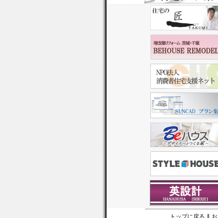
トップに戻る
∥
お