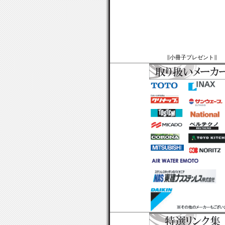
∥小冊子プレゼント∥