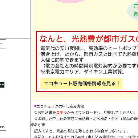
■
エコチェックの申し込み方法
①お申込書を
コチラ
からダウンロードし、印刷してください。（
②印刷した申し込み書類に光熱費・お客様名・住所（景品の送
様名が未
記入ですと、景品の発送を致しかねる場合がございます。
③記入したらFAXまたはE-mail（申し込み書添付）にてご送付