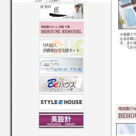
※浴室ド
なる仕様
す。また
てお