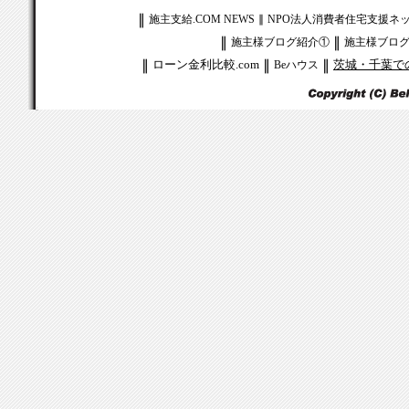
∥
施主支給.COM NEWS
∥
NPO法人消費者住宅支援ネ
∥
∥
施主様ブログ紹介①
施主様ブロ
∥
ローン金利比較.com
∥
∥
茨城・千葉で
Beハウス
.