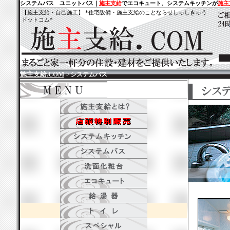
システムバス ユニットバス｜
施主支給
でエコキュート、システムキッチンが
施主
【施主支給・自己施工】
*住宅設備・施主支給のことならせしゅしきゅう
ドットコム*
施主支給.COM
>
システムバス