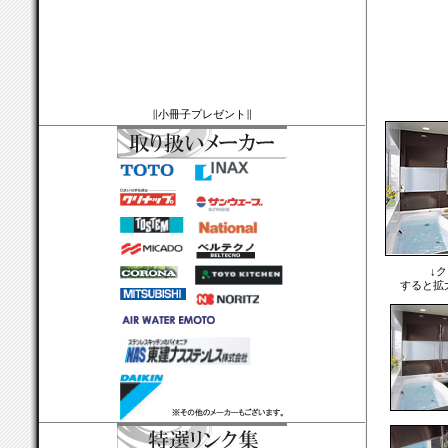
∥小冊子プレゼント∥
↓
すると拡